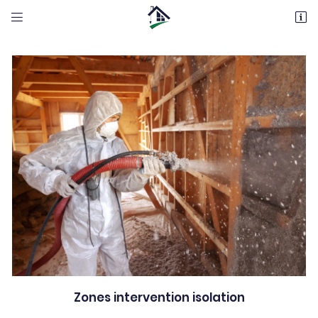


4 Chemin des Vignes Blanches
58640 VARENNES VAUZELLES
06 12 98 05 22
Adresse email de réception

En cochant cette case, vous consentez à recevoir nos propositions commerciales à
l'adresse email indiqué ci-dessus. Vous pouvez vous désinscrire à tout moment en
utilisant
le formulaire de désinscription
.
Zones intervention isolation
INSCRIPTION