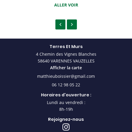
ALLER VOIR
Accueil
Une questio
rerie & isolation
Menuiserie
06 12 98 05 
Terres Et Murs
4 Chemin des Vignes Blanches
einture & sols
58640 VARENNES VAUZELLES
En images
Afficher la carte
Avis
06 12 98 05 22
Rejoignez-nou
Actualités
Horaires d'ouverture :
Contact
Lundi au vendredi :
8h-19h
Rejoignez-nous