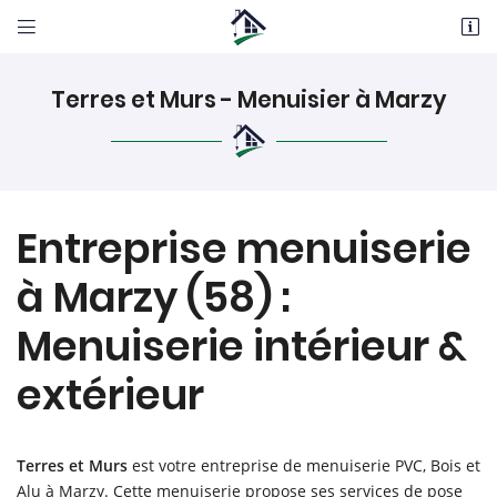


4 Chemin des Vignes Blanches
58640 VARENNES VAUZELLES
Terres et Murs - Menuisier à Marzy
06 12 98 05 22
Entreprise menuiserie
à Marzy (58) :
Menuiserie intérieur &
Adresse email de réception

extérieur
En cochant cette case, vous consentez à recevoir nos propositions commerciales à
l'adresse email indiqué ci-dessus. Vous pouvez vous désinscrire à tout moment en
utilisant
le formulaire de désinscription
.
Terres et Murs
est votre entreprise de menuiserie PVC, Bois et
INSCRIPTION
Alu à Marzy. Cette menuiserie propose ses services de pose