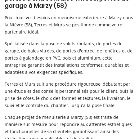
rerie & isolation
garage à Marzy (58)
Menuiserie
06 12 98 05 
Pour tous vos besoins en menuiserie extérieure à Marzy dans
la Nièvre (58), Terres et Murs se positionne comme votre
einture & sols
partenaire idéal.
En images
Spécialisée dans la pose de volets roulants, de portes de
garage, de baies vitrées, de portes d'entrée, de fenêtres et de
Avis
portes à galandage en PVC, bois et aluminium, cette
Rejoignez-nou
entreprise garantit des installations conformes, durables et
Actualités
adaptées à vos exigences spécifiques.
Contact
Terres et Murs suit une procédure rigoureuse, débutant par
une étude et des conseils personnalisés pour le client, puis la
prise de côtes, le choix des formes et textures, la livraison, le
suivi et le contrôle du chantier, jusqu'à la pose finale.
Chaque projet de menuiserie à Marzy (58) est traité de
manière sur mesure pour répondre aux attentes esthétiques
et fonctionnelles de sa clientèle, garantissant ainsi des
réalisations personnalisables et de qualité.