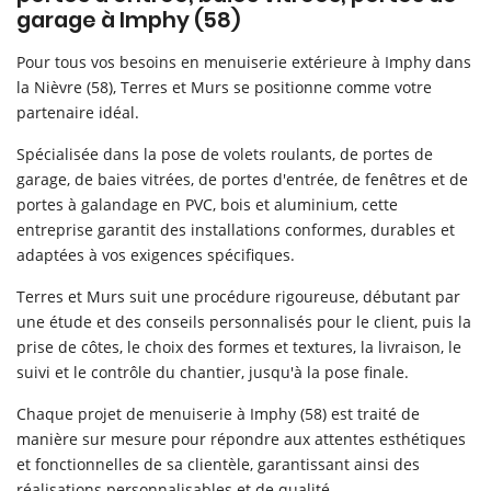
rerie & isolation
garage à Imphy (58)
Menuiserie
06 12 98 05 
Pour tous vos besoins en menuiserie extérieure à Imphy dans
la Nièvre (58), Terres et Murs se positionne comme votre
einture & sols
partenaire idéal.
En images
Spécialisée dans la pose de volets roulants, de portes de
garage, de baies vitrées, de portes d'entrée, de fenêtres et de
Avis
portes à galandage en PVC, bois et aluminium, cette
Rejoignez-nou
entreprise garantit des installations conformes, durables et
Actualités
adaptées à vos exigences spécifiques.
Contact
Terres et Murs suit une procédure rigoureuse, débutant par
une étude et des conseils personnalisés pour le client, puis la
prise de côtes, le choix des formes et textures, la livraison, le
suivi et le contrôle du chantier, jusqu'à la pose finale.
Chaque projet de menuiserie à Imphy (58) est traité de
manière sur mesure pour répondre aux attentes esthétiques
et fonctionnelles de sa clientèle, garantissant ainsi des
réalisations personnalisables et de qualité.