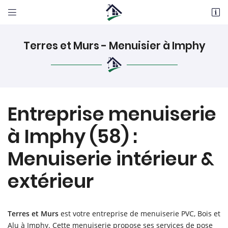


4 Chemin des Vignes Blanches
58640 VARENNES VAUZELLES
Terres et Murs - Menuisier à Imphy
06 12 98 05 22
Entreprise menuiserie
à Imphy (58) :
Menuiserie intérieur &
Adresse email de réception

extérieur
En cochant cette case, vous consentez à recevoir nos propositions commerciales à
l'adresse email indiqué ci-dessus. Vous pouvez vous désinscrire à tout moment en
utilisant
le formulaire de désinscription
.
Terres et Murs
est votre entreprise de menuiserie PVC, Bois et
INSCRIPTION
Alu à Imphy. Cette menuiserie propose ses services de pose