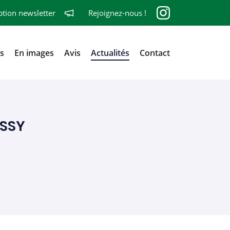
ption newsletter
Rejoignez-nous !
ls
En images
Avis
Actualités
Contact
ISSY