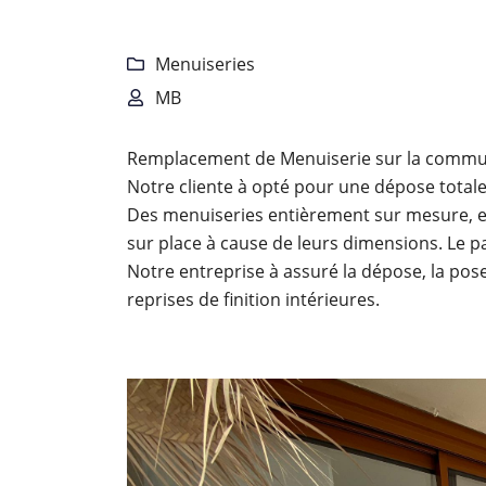
l'adresse email indiqué ci-dessus. Vous pouvez vous désinscrire à tout 
utilisant
le formulaire de désinscription
.
Menuiseries

INSCRIPTION
MB

Remplacement de Menuiserie sur la commun
Notre cliente à opté pour une dépose totale
Des menuiseries entièrement sur mesure, e
sur place à cause de leurs dimensions. Le 
Notre entreprise à assuré la dépose, la pose
reprises de finition intérieures.