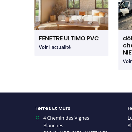
FENETRE ULTIMO PVC
dé
ch
Voir l'actualité
NI
Voir
Terres Et Murs
H
4 Chemin des Vignes
L
Blanches
8