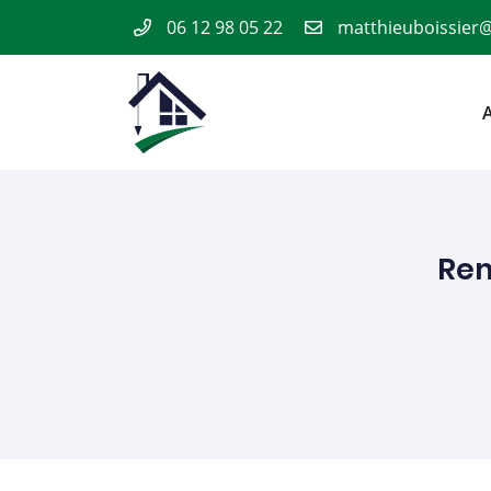
06 12 98 05 22
4 Chemin des Vignes Blanches
58640 VARENNES VAUZELLES
A
06 12 98 05 22
Rem
Adresse email de réception

En cochant cette case, vous consentez à recevoir nos propositions comme